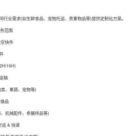
业需求(如生鲜食品、宠物托运、贵重物品等)提供定制化方案。
务范围
航空快件
件
H/16H)
运输
类、果蔬、宠物等)
高值品
、机械配件、参展样品等)
运 & 快递