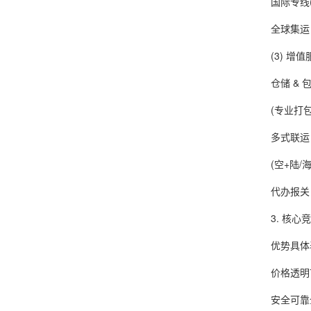
国际专线(欧
全球集运 &
(3) 增值
仓储 & 
(专业打包
多式联运
(空+陆/海
代办报关 &
3. 核心竞
优势具体表
价格透明市
安全可靠全