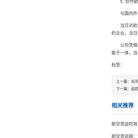
5. 合作航
与国内外主流
当日达航空
的企业，当日
公司凭借其
能于一体，当
标签：
上一篇：
当
下一篇：
返
相关推荐
航空货运时效
航空货运网：