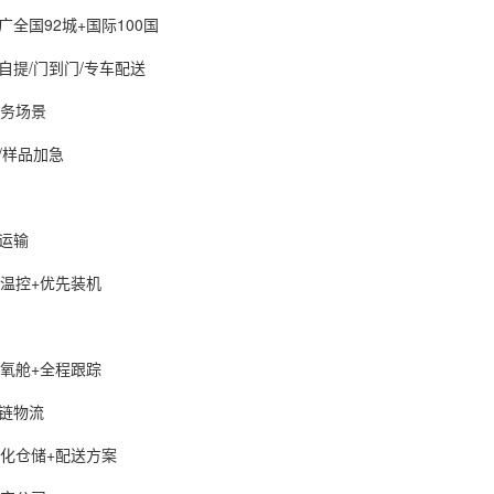
国92城+国际100国
提/门到门/专车配送
务场景
样品加急
运输
温控+优先装机
氧舱+全程跟踪
链物流
化仓储+配送方案