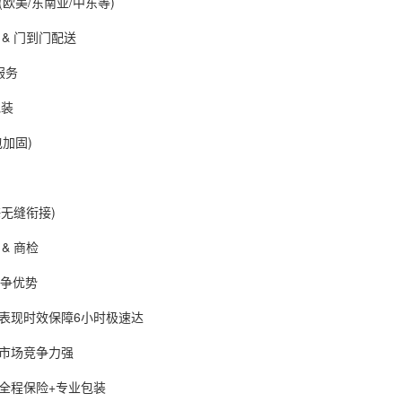
美/东南亚/中东等)
 门到门配送
服务
包装
加固)
无缝衔接)
 商检
争优势
现时效保障6小时极速达
场竞争力强
程保险+专业包装