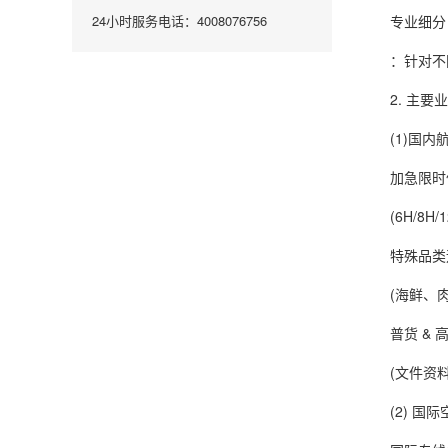
专业细分
24小时服务电话：4008076756
：针对不同行
2. 主要业
(1)国内
加急限时
(6H/8H/12
特殊品类
(海鲜、肉
普货 & 
(文件资料
(2) 国际空