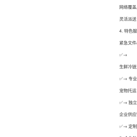
网络覆盖广全
灵活派送自
4. 特色服
紧急文件/
✅→
生鲜冷链
✅→ 专业
宠物托运
✅→ 独立
企业供应
✅→ 定制