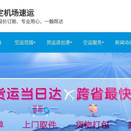
定机场速运
报价订舱、专业用心、一触既达
场
空运范围
货运进出港
空运服务
新闻动