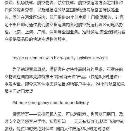
快递、机场快递、航空物流、航空快递、航空快运等方面定制各种
托运的服务套餐，以及经批准的航空国际物流与航空国际快递业
务，同时在河北区域内，我们提供24小时免费上门收货服务，让您
足不出户即可通过我们航空货运国内各地航空托运代理公司电话办
理，北京、上海、广州、深圳等全国业务。准时送达,安全保障!为客
户提供高品质的快递空运物流服务。
rovide customers with high-quality logistics services
为了缩短贸易周期，满足客户对快件高时效的需求，
石家庄航
空物流
在国内率先独特推出“跨省当天达”产品。(快速6小时送达)：
今发今至，即今天寄件今天送达目的地客户手中。 24小时航空加急
服务门对门发货
24-hour emergency door-to-door delivery
懂您所寄——安排同机人员，可以港到港，也可以门到门，及
时安全送至您客户手中。知您所知——天天有特价!包括直飞和中转
航线，舱位和时效绝对保障! 国内大件陆运36小时定时必达