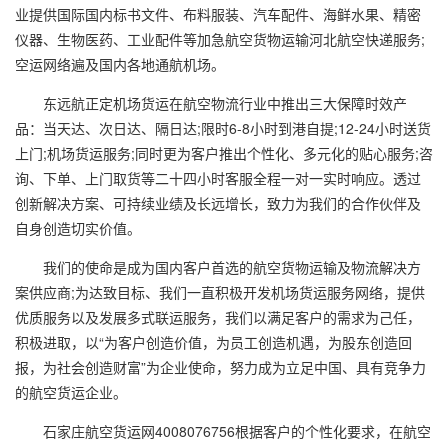
业提供国际国内标书文件、布料服装、汽车配件、海鲜水果、精密
仪器、生物医药、工业配件等加急航空货物运输
河北航空快递服务
;
空运网络遍及国内各地通航机场。
东远航
正定机场货运
在航空物流行业中推出三大保障时效产
品：当天达、次日达、隔日达;限时6-8小时到港自提;12-24小时送货
上门;机场货运服务;同时更为客户推出个性化、多元化的贴心服务;咨
询、下单、上门取货等二十四小时客服全程一对一实时响应。透过
创新解决方案、可持续业绩及长远增长，致力为我们的合作伙伴及
自身创造切实价值。
我们的使命是成为国内客户首选的航空货物运输及物流解决方
案供应商;为达致目标、我们一直积极开发机场货运服务网络，提供
优质服务以及发展多式联运服务，我们以满足客户的需求为己任，
积极进取，以“为客户创造价值，为员工创造机遇，为股东创造回
报，为社会创造财富”为企业使命，努力成为立足中国、具有竞争力
的航空货运企业。
石家庄航空货运网
4008076756根据客户的个性化要求，在航空