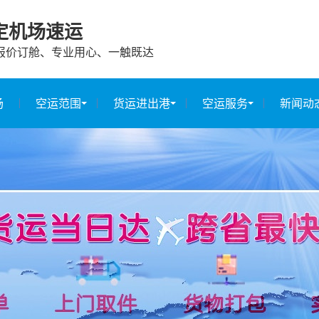
定机场速运
报价订舱、专业用心、一触既达
场
空运范围
货运进出港
空运服务
新闻动