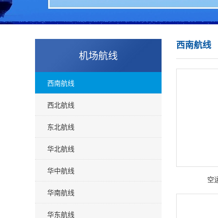
西南航线
机场航线
西南航线
西北航线
东北航线
华北航线
华中航线
空
华南航线
华东航线