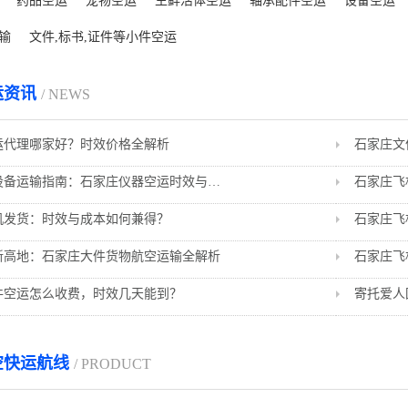
药品空运
宠物空运
生鲜活体空运
轴承配件空运
设备空运
输
文件,标书,证件等小件空运
运资讯
/ NEWS
运代理哪家好？时效价格全解析
石家庄文
华北精密设备运输指南：石家庄仪器空运时效与方案
机发货：时效与成本如何兼得？
石家庄飞
新高地：石家庄大件货物航空运输全解析
石家庄飞
件空运怎么收费，时效几天能到？
空快运航线
/ PRODUCT