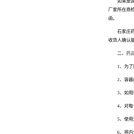
如果是
厂家所在商
函。
石家庄
收货人确认
药
二、
1、为
2、容
3、如
4、对
5、使
6、将