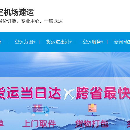
定机场速运
报价订舱、专业用心、一触既达
场
空运范围
货运进出港
空运服务
新闻动