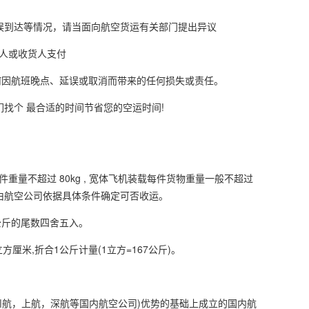
误到达等情况，请当面向航空货运有关部门提出异议
人或收货人支付
因航班晚点、延误或取消而带来的任何损失或责任。
找个 最合适的时间节省您的空运时间!
 ,单件重量不超过 80kg , 宽体飞机装载每件货物重量一般不超过
的货物，由航空公司依据具体条件确定可否收运。
公斤的尾数四舍五入。
厘米,折合1公斤计量(1立方=167公斤)。
航，上航，深航等国内航空公司)优势的基础上成立的国内航