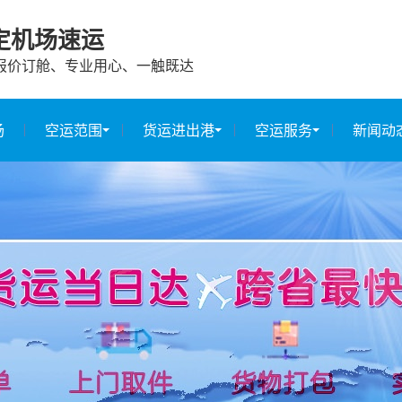
定机场速运
报价订舱、专业用心、一触既达
场
空运范围
货运进出港
空运服务
新闻动