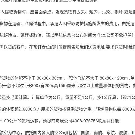
提取货物时，应当面清点，发现货物有丢失、短少、污染、损坏 或延
物在运输、仓储过程中，承运人因采取防护措施所发生的费用，由托运
晚点、延误或取消，请以民航信息台公布时间为准;本公司不承担任何
货的客户：在预订仓位的时候提前告知我们送货地址 要求送货时!我们
的体积不小于 30x30x 30cm ， 窄体飞机不大于 80x80x 120cm
 体积一般不超过 (长300x宽200x高155)厘米 ,超过以上重量和体积
按毛重计算。计算单位为公斤。重量不足1公斤，按1公斤算，超过1
体积超过6000立方厘米的货物按轻泡货物计重。轻泡货物以每 6000立方
00公斤的货物运输，请提前与我公司4008-076756联系并订舱
为中心，依托国内各大航空公司(包括：国航、南航、东航、厦航、川