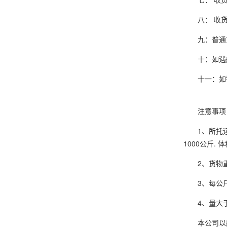
八： 收货人
九：普通货
十：如遇航班
十一：如需送
注意事项
1、所托运货物
1000公斤.
2、货物重量
3、每公斤的
4、量大于1
本公司以航空