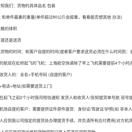
知我们：货物的具体品名 包装
 和单件最重的重量(单件超过80公斤会超重，看看能否想其他 办法)
大概的体积
自提还是送货
货物的时间：和客户自提的时间(或者客户要求送货必须在什么时间到：
班在虹桥起飞的飞机：上海航空快递除了早上飞机需要提前4个小时办理
人的：全名+手机号码 (自提的客户)
话+地址(如需要送货上门)
飞之前2个小时我司短信通知 发货人和收货人!告知提货单号航 班号提
自提的客户：需要提供证件原件提货：身份证/驾驶证/护照(如 非本人
到我公司指定的提货处办理提货手续，并负清所有应付费用(对方机场
人应在航空货运单和货物提取记录上签字后提取货物