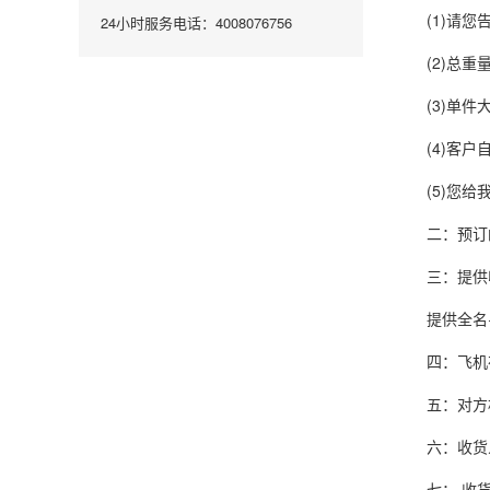
(1)请您告
24小时服务电话：4008076756
(2)总重量
(3)单件
(4)客户
(5)您给我
二：预订的航
三：提供收货
提供全名+电
四：飞机在起
五：对方机场
六：收货人应
七： 收货